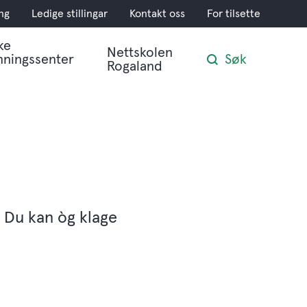
ng
Ledige stillingar
Kontakt oss
For tilsette
ke
Nettskolen
nningssenter
Søk
Rogaland
 Du kan òg klage