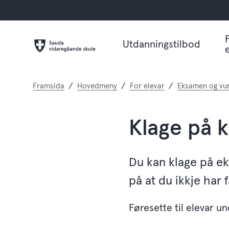
Utdanningstilbod
Du
Framsida
Hovedmeny
For elevar
Eksamen og vu
er
her:
Klage på k
Du kan klage på ek
på at du ikkje har få
Føresette til elevar un