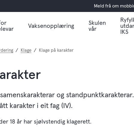
Meld frå om mobbi
Ryfyl
For
Skulen
Vaksenopplæring
utda
elevar
vår
IKS
rdering
Klage
Klage på karakter
arakter
samenskarakterar og standpunktkarakterar.
tt karakter i eit fag (IV).
der 18 år har sjølvstendig klagerett.