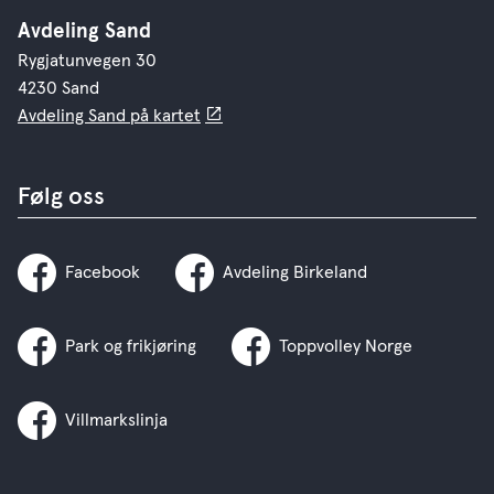
Avdeling Sand
Rygjatunvegen 30
4230 Sand
Avdeling Sand på kartet
Følg oss
Facebook
Avdeling Birkeland
Park og frikjøring
Toppvolley Norge
Villmarkslinja