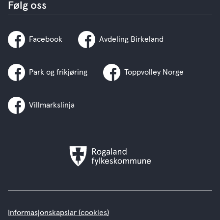
Følg oss
Facebook
Avdeling Birkeland
Park og frikjøring
Toppvolley Norge
Villmarkslinja
Rogaland
fylkeskommune
Informasjonskapslar (cookies)