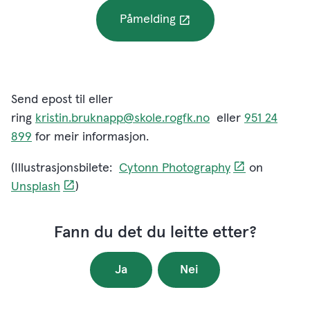
Påmelding
Send epost til eller
ring
kristin.bruknapp@skole.rogfk.no
eller
951 24
899
for meir informasjon.
(Illustrasjonsbilete:
Cytonn Photography
on
Unsplash
)
Fann du det du leitte etter?
Ja
Nei