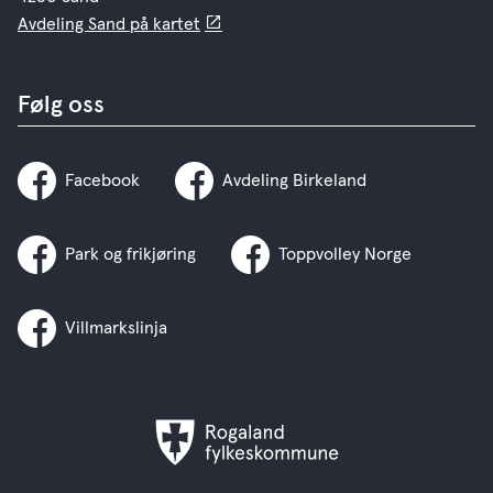
Avdeling Sand på kartet
Følg oss
Facebook
Avdeling Birkeland
Park og frikjøring
Toppvolley Norge
Villmarkslinja
Rogaland
fylkeskommune