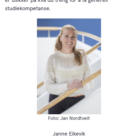
er usikker på kva du treng for å få generell
studiekompetanse.
Jan Nordtveit
Janne Eikevik