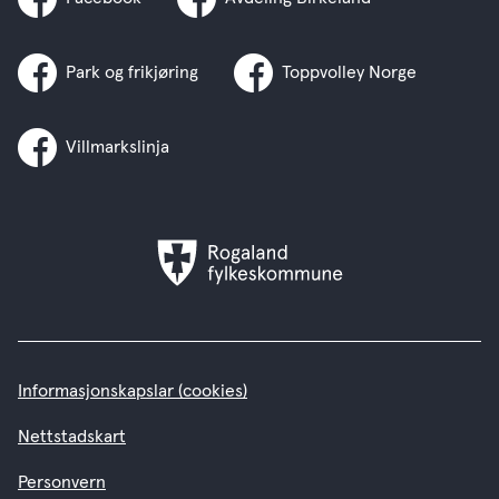
Park og frikjøring
Toppvolley Norge
Villmarkslinja
Rogaland
fylkeskommune
Informasjonskapslar (cookies)
Nettstadskart
Personvern