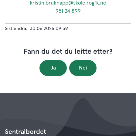
kristin.bruknapp@skole.rogfk.no
951 24 899
Sist endra
30.06.2026 09.39
Fann du det du leitte etter?
Ja
Nei
Sentralbordet