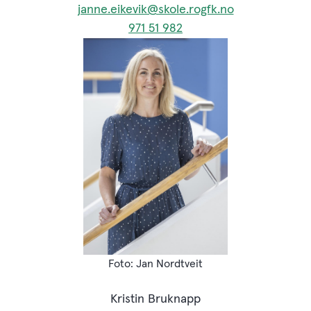
janne.eikevik@skole.rogfk.no
971 51 982
Jan Nordtveit
Kristin Bruknapp