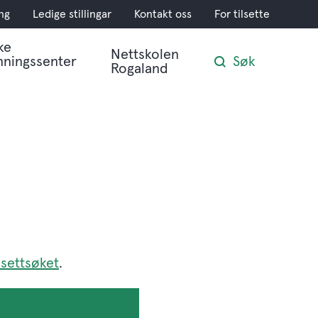
ng
Ledige stillingar
Kontakt oss
For tilsette
ke
Nettskolen
nningssenter
Søk
Rogaland
ilsettsøket
.