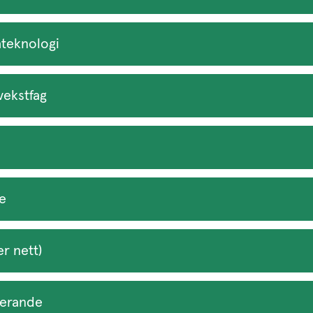
ateknologi
vekstfag
se
r nett)
serande