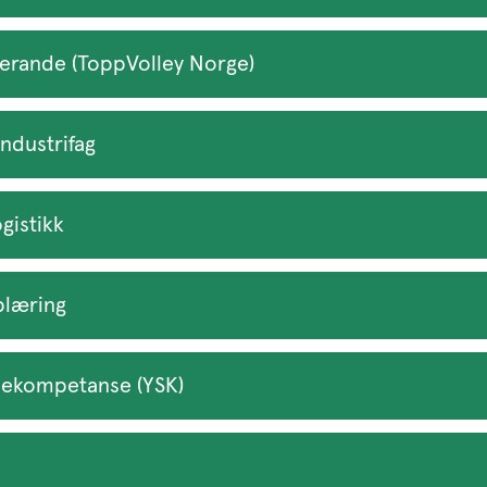
serande (ToppVolley Norge)
ndustrifag
gistikk
plæring
iekompetanse (YSK)