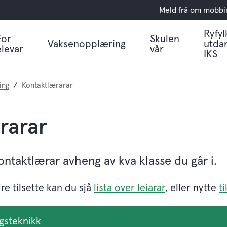
Meld frå om mobbi
Ryfyl
For
Skulen
Vaksenopplæring
utda
elevar
vår
IKS
ing
Kontaktlærarar
rarar
ntaktlærar avheng av kva klasse du går i.
re tilsette kan du sjå
lista over leiarar
, eller nytte
t
gsteknikk