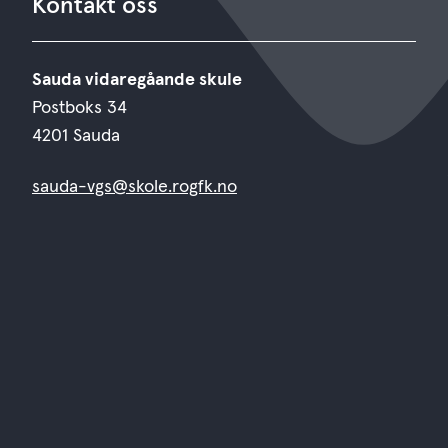
Kontakt oss
Sauda vidaregåande skule
Postboks 34
4201 Sauda
sauda-vgs@skole.rogfk.no