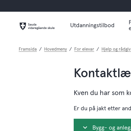
Utdanningstilbod
Du
Framsida
Hovedmeny
For elevar
Hjelp og rådgiv
er
her:
Kontaktlæ
Kven du har som ko
Er du på jakt etter and
Bygg- og anleg