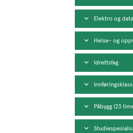
Elektro og dat
Helse- og opp
Idrettsfag
Innføringsklas
Påbygg (23 time
Studiespesiali