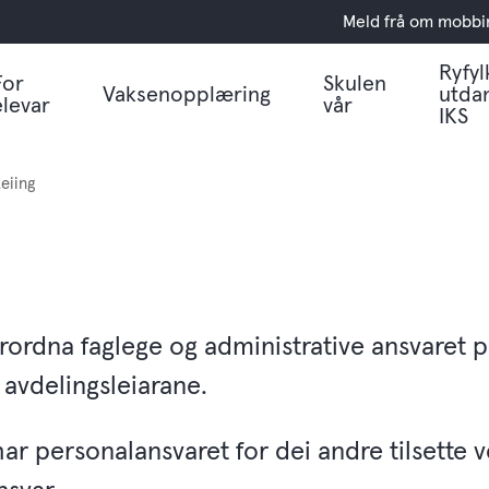
Meld frå om mobbi
Ryfyl
For
Skulen
Vaksenopplæring
utda
elevar
vår
IKS
eiing
rordna faglege og administrative ansvaret p
 avdelingsleiarane.
ar personalansvaret for dei andre tilsette v