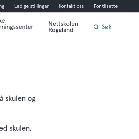
ng
Ledige stillingar
Kontakt oss
For tilsette
ke
Nettskolen
nningssenter
Søk
Rogaland
å skulen og
ed skulen,