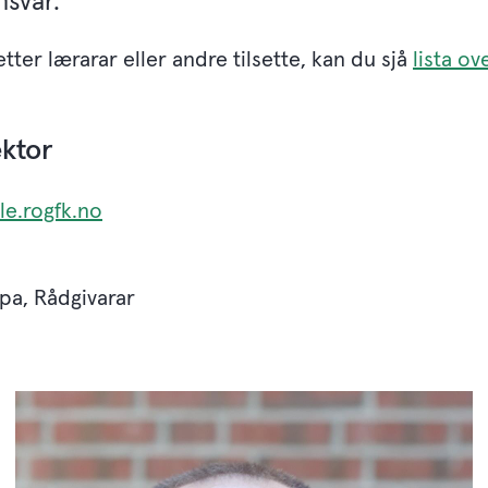
ansvar.
tter lærarar eller andre tilsette, kan du sjå
lista o
ktor
e.rogfk.no
pa, Rådgivarar