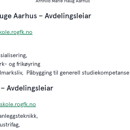
Arnhild Marie Haug Aarhus
uge Aarhus – Avdelingsleiar
kole.rogfk.no
ialisering,
rk- og frikøyring
llmarksliv, Påbygging til generell studiekompetans
 – Avdelingsleiar
@skole.rogfk.no
anleggsteknikk,
strifag,