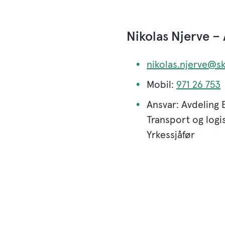
Nikolas Njerve – 
nikolas.njerve@sk
Mobil:
971 26 753
Ansvar: Avdeling 
Transport og logis
Yrkessjåfør