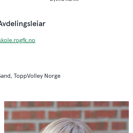
Avdelingsleiar
kole.rogfk.no
 Sand, ToppVolley Norge