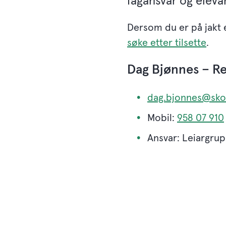
fagansvar og elev
Dersom du er på jakt e
søke etter tilsette
.
Dag Bjønnes – Re
dag.bjonnes@skol
Mobil:
958 07 910
Ansvar: Leiargrup