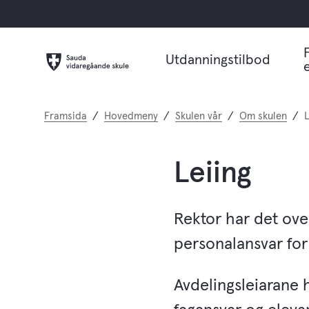
Utdanningstilbod
Du
Framsida
Hovedmeny
Skulen vår
Om skulen
L
er
her:
Leiing
Rektor har det ove
personalansvar for
Avdelingsleiarane h