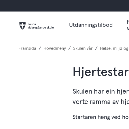
Utdanningstilbod
Du
Framsida
Hovedmeny
Skulen vår
Helse, miljø og
er
her:
Hjertestar
Skulen har ein hjer
verte ramma av hje
Startaren heng ved h