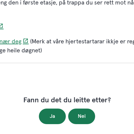
ng den i første etasje, på trappa du ser rett mot n
r nær deg
(Merk at våre hjertestartarar ikkje er re
ege heile døgnet)
Fann du det du leitte etter?
Ja
Nei