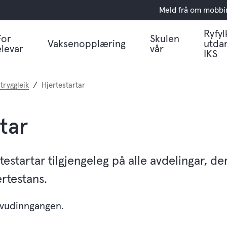
Meld frå om mobbi
Ryfyl
For
Skulen
Vaksenopplæring
utda
elevar
vår
IKS
 tryggleik
Hjertestartar
tar
testartar tilgjengeleg på alle avdelingar, d
rtestans.
ovudinngangen.