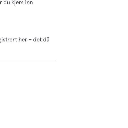
år du kjem inn
gistrert her – det då