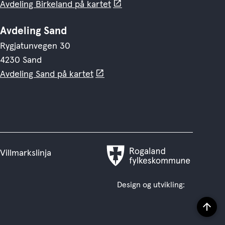
Avdeling Birkeland på kartet
Avdeling Sand
Rygjatunvegen 30
4230 Sand
Avdeling Sand på kartet
Villmarkslinja
Rogaland
fylkeskommune
Design og utvikling:
Til
topp