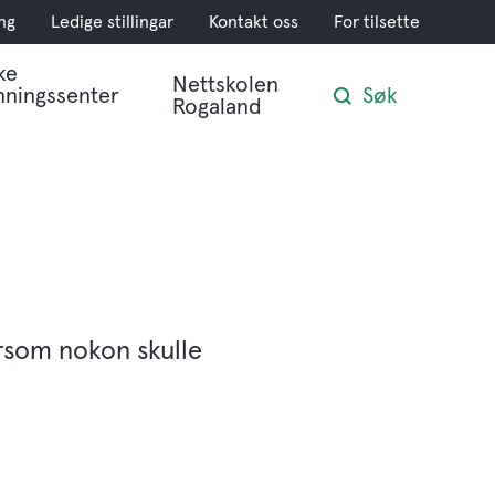
ng
Ledige stillingar
Kontakt oss
For tilsette
ke
Nettskolen
nningssenter
Søk
Rogaland
ersom nokon skulle