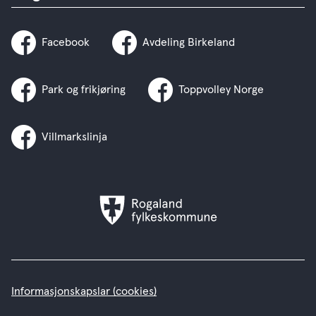
Facebook
Avdeling Birkeland
Park og frikjøring
Toppvolley Norge
Villmarkslinja
Rogaland
fylkeskommune
Informasjonskapslar (cookies)