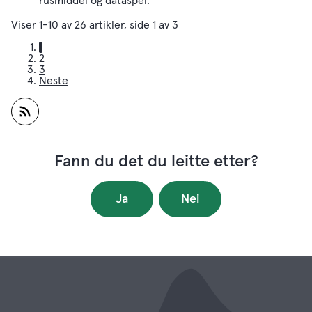
rusmiddel og dataspel.
Viser
1-10
av
26
artikler,
side
1
av
3
1
2
3
Neste
Abonner på RSS
Fann du det du leitte etter?
Ja
Nei