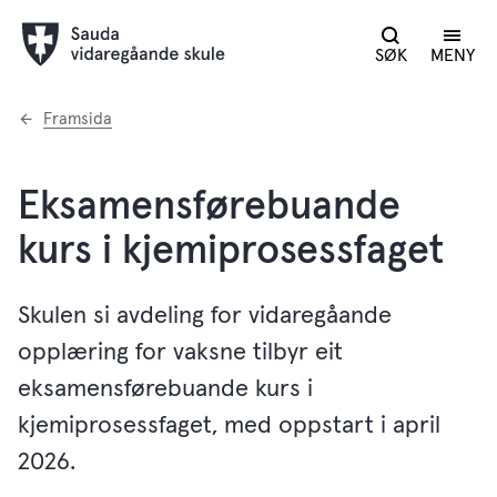
SØK
MENY
Du
Framsida
er
her:
Eksamensførebuande
kurs i kjemiprosessfaget
Skulen si avdeling for vidaregåande
opplæring for vaksne tilbyr eit
eksamensførebuande kurs i
kjemiprosessfaget, med oppstart i april
2026.